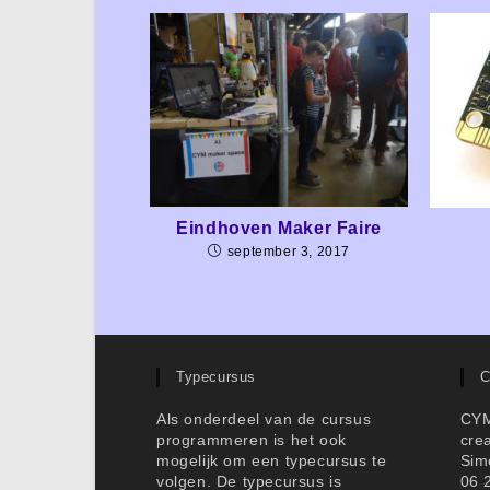
Eindhoven Maker Faire
september 3, 2017
Typecursus
C
Als onderdeel van de cursus
CY
programmeren is het ook
cre
mogelijk om een typecursus te
Sim
volgen. De typecursus is
06 