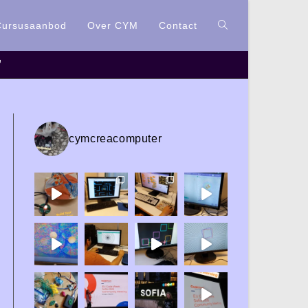
Cursusaanbod
Over CYM
Contact
”
cymcreacomputer