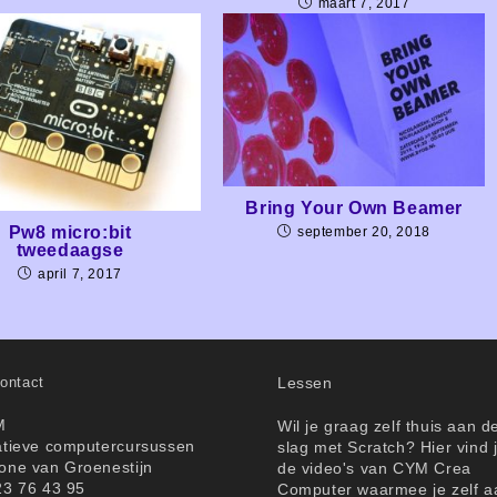
maart 7, 2017
Bring Your Own Beamer
Pw8 micro:bit
september 20, 2018
tweedaagse
april 7, 2017
ontact
Lessen
M
Wil je graag zelf thuis aan d
atieve computercursussen
slag met Scratch? Hier vind 
one van Groenestijn
de video's van CYM Crea
23 76 43 95
Computer waarmee je zelf a