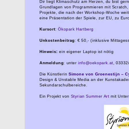
Dir liegt Klimaschutz am Herzen, du bist ger
Grundlagen von Programmieren mit Scratch, 
Projekte, die nach der Workshop-Woche weite
eine Präsentation der Spiele, zur EU, zu Eur
Kursort
:
Ökopark Hartberg
Unkostenbeitrag
: € 50,- (inklusive Mittage
Hinweis:
ein eigener Laptop ist nötig
Anmeldung
: unter
info@oekopark.at
, 03332
Die Künstlerin
Simone von Groenestijn – 
Design & Unstable Media an der Kunstakadem
Sekundarschulbereiche.
Ein Projekt von
Styrian Summer Art
mit Unte