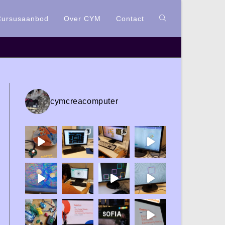
Cursusaanbod
Over CYM
Contact
cymcreacomputer