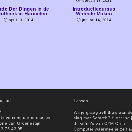
februari 18, 2021
rde Der Dingen in de
Introductiecursus
iotheek in Harmelen
Website Maken
april 13, 2014
januari 14, 2014
ontact
Lessen
M
Wil je graag zelf thuis aan d
atieve computercursussen
slag met Scratch? Hier vind 
one van Groenestijn
de video's van CYM Crea
23 76 43 95
Computer waarmee je zelf a