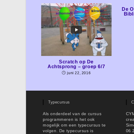
De O
Bibl
Scratch op De
Achtsprong – groep 6/7
juni 22, 2016
Typecursus
C
Als onderdeel van de cursus
CY
programmeren is het ook
cre
mogelijk om een typecursus te
Sim
volgen. De typecursus is
06 